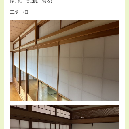
o
障子紙 普通紙（無地）
n
工期 7日