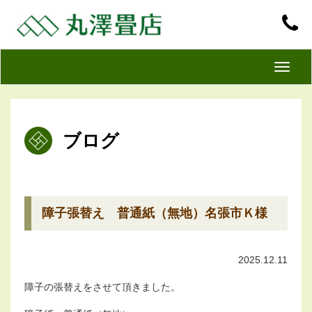
T
o
g
g
ブログ
l
e
n
a
v
障子張替え 普通紙（無地）名張市Ｋ様
i
g
2025.12.11
a
t
障子の張替えをさせて頂きました。
i