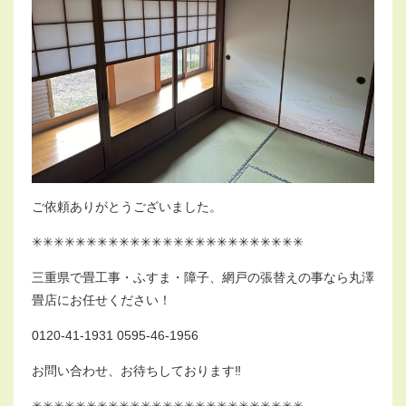
ご依頼ありがとうございました。
✳︎✳︎✳︎✳︎✳︎✳︎✳︎✳︎✳︎✳︎✳︎✳︎✳︎✳︎✳︎✳︎✳︎✳︎✳︎✳︎✳︎✳︎✳︎✳︎✳︎
三重県で畳工事・ふすま・障子、網戸の張替えの事なら丸澤
畳店にお任せください！
0120-41-1931 0595-46-1956
お問い合わせ、お待ちしております‼︎
✳︎✳︎✳︎✳︎✳︎✳︎✳︎✳︎✳︎✳︎✳︎✳︎✳︎✳︎✳︎✳︎✳︎✳︎✳︎✳︎✳︎✳︎✳︎✳︎✳︎