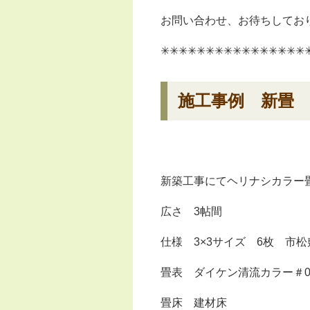
お問い合わせ、お待ちしており
✳︎✳︎✳︎✳︎✳︎✳︎✳︎✳︎✳︎✳︎✳︎✳︎✳︎✳︎✳︎✳︎✳
施工事例 新畳
新築工事にてヘリナシカラー
広さ 3帖間
仕様 3×3サイズ 6枚 市松
畳表 ダイケン清流カラー＃0
畳床 建材床