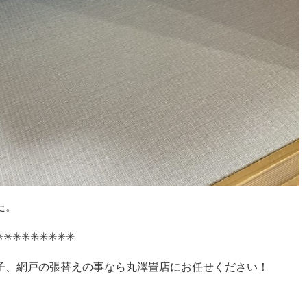
た。
︎✳︎✳︎✳︎✳︎✳︎✳︎✳︎✳︎
子、網戸の張替えの事なら丸澤畳店にお任せください！