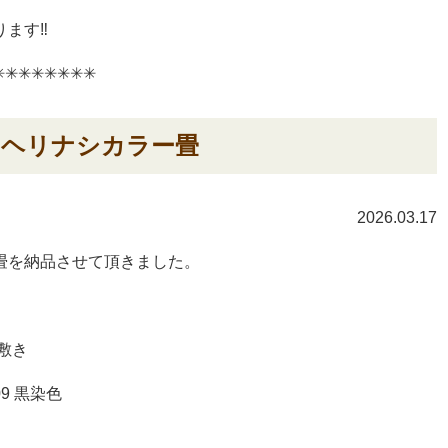
ます‼︎
︎✳︎✳︎✳︎✳︎✳︎✳︎✳︎
 ヘリナシカラー畳
2026.03.17
畳を納品させて頂きました。
敷き
9 黒染色