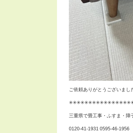
ご依頼ありがとうございまし
✳︎✳︎✳︎✳︎✳︎✳︎✳︎✳︎✳︎✳︎✳︎✳︎✳︎✳︎✳︎✳︎✳
三重県で畳工事・ふすま・障
0120-41-1931 0595-46-1956