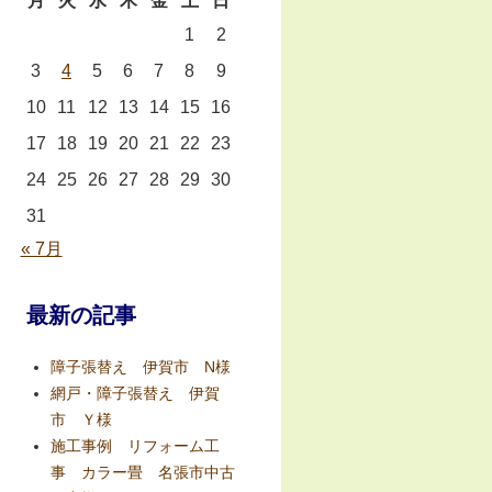
月
火
水
木
金
土
日
1
2
3
4
5
6
7
8
9
10
11
12
13
14
15
16
17
18
19
20
21
22
23
24
25
26
27
28
29
30
31
« 7月
最新の記事
障子張替え 伊賀市 N様
網戸・障子張替え 伊賀
市 Ｙ様
施工事例 リフォーム工
事 カラー畳 名張市中古