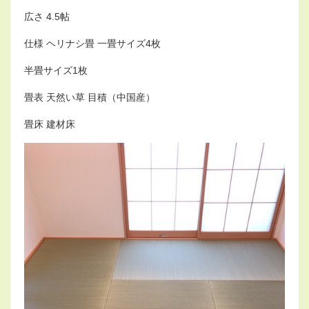
広さ 4.5帖
仕様 ヘリナシ畳 一畳サイズ4枚
半畳サイズ1枚
畳表 天然い草 目積（中国産）
畳床 建材床