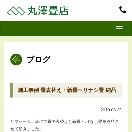
T
o
g
g
ブログ
l
e
n
a
v
施工事例 畳表替え・新畳ヘリナシ畳 納品
i
g
2019.08.26
a
t
リフォーム工事にて畳の表替えと新畳 へりなし畳を納品さ
i
せて頂きました。