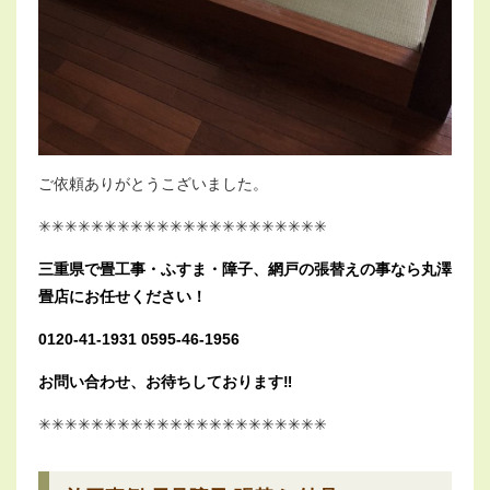
ご依頼ありがとうこざいました。
✳︎✳︎✳︎✳︎✳︎✳︎✳︎✳︎✳︎✳︎✳︎✳︎✳︎✳︎✳︎✳︎✳︎✳︎✳︎✳︎✳︎✳︎
三重県で畳工事・ふすま・障子、網戸の張替えの事なら丸澤
畳店にお任せください！
0120-41-1931 0595-46-1956
お問い合わせ、お待ちしております‼︎
✳︎✳︎✳︎✳︎✳︎✳︎✳︎✳︎✳︎✳︎✳︎✳︎✳︎✳︎✳︎✳︎✳︎✳︎✳︎✳︎✳︎✳︎