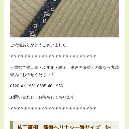
ご依頼ありがとうございました。
✳︎✳︎✳︎✳︎✳︎✳︎✳︎✳︎✳︎✳︎✳︎✳︎✳︎✳︎✳︎✳︎✳︎✳︎✳︎✳︎✳︎✳︎✳︎✳︎✳︎
三重県で畳工事・ふすま・障子、網戸の張替えの事なら丸澤
畳店にお任せください！
0120-41-1931 0595-46-1956
お問い合わせ、お待ちしております‼︎
✳︎✳︎✳︎✳︎✳︎✳︎✳︎✳︎✳︎✳︎✳︎✳︎✳︎✳︎✳︎✳︎✳︎✳︎✳︎✳︎✳︎✳︎✳︎✳︎✳︎
施工事例 新畳ヘリナシ一畳サイズ 納