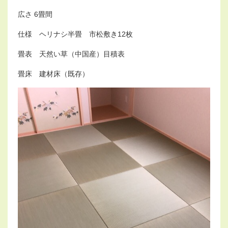
o
n
広さ 6畳間
仕様 ヘリナシ半畳 市松敷き12枚
畳表 天然い草（中国産）目積表
畳床 建材床（既存）