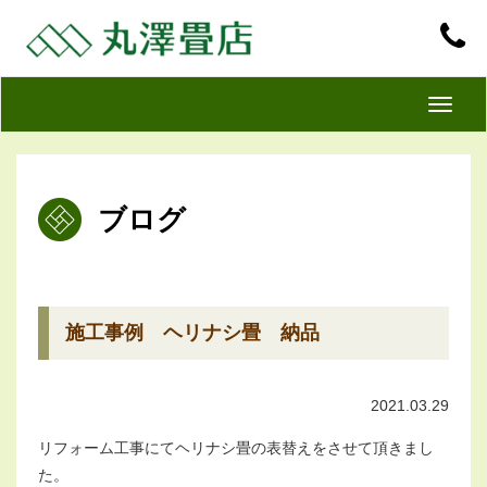
T
o
g
g
ブログ
l
e
n
a
v
施工事例 ヘリナシ畳 納品
i
g
2021.03.29
a
t
リフォーム工事にてヘリナシ畳の表替えをさせて頂きまし
i
た。