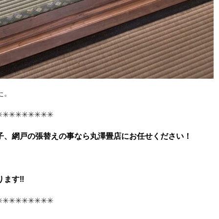
た。
︎✳︎✳︎✳︎✳︎✳︎✳︎✳︎✳︎
子、網戸の張替えの事なら丸澤畳店にお任せください！
ます‼︎
︎✳︎✳︎✳︎✳︎✳︎✳︎✳︎✳︎