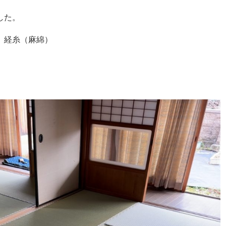
した。
）経糸（麻綿）