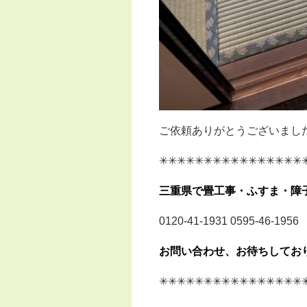
ご依頼ありがとうございまし
✳︎✳︎✳︎✳︎✳︎✳︎✳︎✳︎✳︎✳︎✳︎✳︎✳︎✳︎✳︎✳︎✳
三重県で畳工事・ふすま・障
0120-41-1931 0595-46-1956
お問い合わせ、お待ちしており
✳︎✳︎✳︎✳︎✳︎✳︎✳︎✳︎✳︎✳︎✳︎✳︎✳︎✳︎✳︎✳︎✳