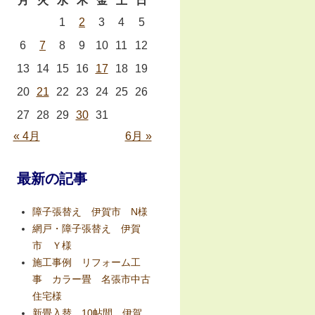
月
火
水
木
金
土
日
1
2
3
4
5
6
7
8
9
10
11
12
13
14
15
16
17
18
19
20
21
22
23
24
25
26
27
28
29
30
31
« 4月
6月 »
最新の記事
障子張替え 伊賀市 N様
網戸・障子張替え 伊賀
市 Ｙ様
施工事例 リフォーム工
事 カラー畳 名張市中古
住宅様
新畳入替 10帖間 伊賀