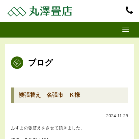
T
o
g
g
ブログ
l
e
n
a
v
襖張替え 名張市 Ｋ様
i
g
2024.11.29
a
t
ふすまの張替えをさせて頂きました。
i