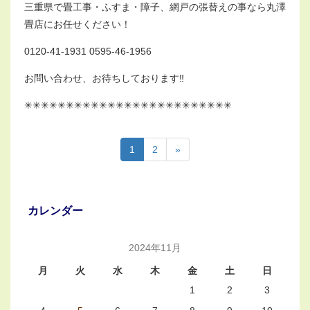
三重県で畳工事・ふすま・障子、網戸の張替えの事なら丸澤
畳店にお任せください！
0120-41-1931 0595-46-1956
お問い合わせ、お待ちしております‼︎
✳︎✳︎✳︎✳︎✳︎✳︎✳︎✳︎✳︎✳︎✳︎✳︎✳︎✳︎✳︎✳︎✳︎✳︎✳︎✳︎✳︎✳︎✳︎✳︎✳︎
1
2
»
カレンダー
2024年11月
月
火
水
木
金
土
日
1
2
3