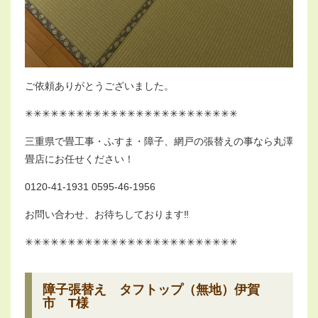
ご依頼ありがとうございました。
✳︎✳︎✳︎✳︎✳︎✳︎✳︎✳︎✳︎✳︎✳︎✳︎✳︎✳︎✳︎✳︎✳︎✳︎✳︎✳︎✳︎✳︎✳︎✳︎✳︎
三重県で畳工事・ふすま・障子、網戸の張替えの事なら丸澤
畳店にお任せください！
0120-41-1931 0595-46-1956
お問い合わせ、お待ちしております‼︎
✳︎✳︎✳︎✳︎✳︎✳︎✳︎✳︎✳︎✳︎✳︎✳︎✳︎✳︎✳︎✳︎✳︎✳︎✳︎✳︎✳︎✳︎✳︎✳︎✳︎
障子張替え タフトップ（無地）伊賀
市 T様