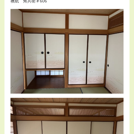
o
襖紙 角兵衛＃606
n