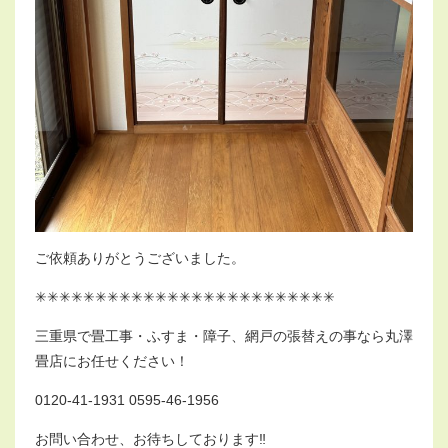
ご依頼ありがとうございました。
✳︎✳︎✳︎✳︎✳︎✳︎✳︎✳︎✳︎✳︎✳︎✳︎✳︎✳︎✳︎✳︎✳︎✳︎✳︎✳︎✳︎✳︎✳︎✳︎✳︎
三重県で畳工事・ふすま・障子、網戸の張替えの事なら丸澤
畳店にお任せください！
0120-41-1931 0595-46-1956
お問い合わせ、お待ちしております‼︎