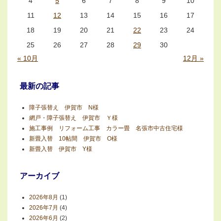
4
5
6
7
8
9
10
11
12
13
14
15
16
17
18
19
20
21
22
23
24
25
26
27
28
29
30
« 10月
12月 »
最新の記事
障子張替え 伊賀市 N様
網戸・障子張替え 伊賀市 Ｙ様
施工事例 リフォーム工事 カラー畳 名張市中古住宅様
新畳入替 10帖間 伊賀市 O様
新畳入替 伊賀市 Y様
アーカイブ
2026年8月
(1)
2026年7月
(4)
2026年6月
(2)