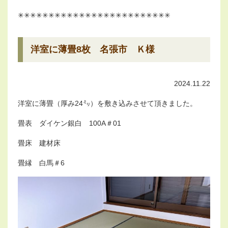
✳︎✳︎✳︎✳︎✳︎✳︎✳︎✳︎✳︎✳︎✳︎✳︎✳︎✳︎✳︎✳︎✳︎✳︎✳︎✳︎✳︎✳︎✳︎✳︎✳︎
洋室に薄畳8枚 名張市 Ｋ様
2024.11.22
洋室に薄畳（厚み24㍉）を敷き込みさせて頂きました。
畳表 ダイケン銀白 100A＃01
畳床 建材床
畳縁 白馬＃6